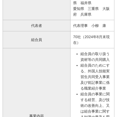
県 福井県
愛知県 三重県 大阪
府 兵庫県
代表者
代表理事 小柳 康
70社（2024年8月末現
組合員
在）
組合員の取り扱う
資材等の共同購入
組合員のためにす
る、外国人技能実
習生共同受入事業
及び前記事業に係
る職業紹介事業
組合員の事業に関
する経営、及び技
術の改善向上、又
は組合事業に関す
事業内容
る知識の普及を図