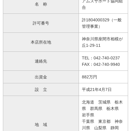
アムズサポート協同組
名 称
合
許1804000329（一般
許可番号
管理事業）
神奈川県座間市相模が
本店所在地
丘1-29-11
TEL：042-740-0237
連絡先
FAX：042-740-9940
出資金
882万円
設 立
平成21年4月7日
北海道 茨城県 栃木
県 群馬県 栃木県
岩手県
千葉県 東京都 神奈
地 域
川県 山梨県 静岡