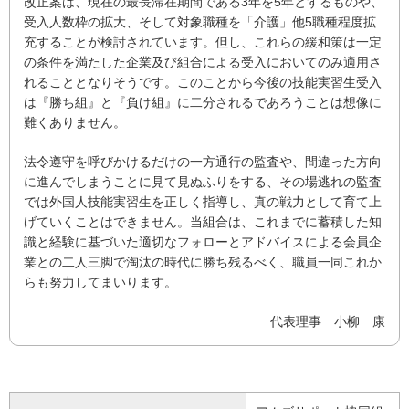
改正案は、現在の最長滞在期間である3年を5年とするものや、
受入人数枠の拡大、そして対象職種を「介護」他5職種程度拡
充することが検討されています。但し、これらの緩和策は一定
の条件を満たした企業及び組合による受入においてのみ適用さ
れることとなりそうです。このことから今後の技能実習生受入
は『勝ち組』と『負け組』に二分されるであろうことは想像に
難くありません。
法令遵守を呼びかけるだけの一方通行の監査や、間違った方向
に進んでしまうことに見て見ぬふりをする、その場逃れの監査
では外国人技能実習生を正しく指導し、真の戦力として育て上
げていくことはできません。当組合は、これまでに蓄積した知
識と経験に基づいた適切なフォローとアドバイスによる会員企
業との二人三脚で淘汰の時代に勝ち残るべく、職員一同これか
らも努力してまいります。
代表理事 小柳 康