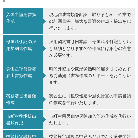
入国申請用書類
現地作成書類を翻訳、取りまとめ、企業で
作成
の計画書等、膨大な書類の作成・提出を代
行いたします。
母国語併記の雇
雇用契約書は日本語・母国語を併記しない
用契約書作成
と無効となりますので作成には細心の注意
が必要です。
労働基準監督署
時間外協定や変形労働時間届をはじめとす
届出書類作成
る労基提出書類作成のサポートをおこない
ます。
税務署提出書類
実習生には租税優遇や減免措置の申請書類
作成
の作成を代行いたします。
市町村役場提出
市町村県民税や保険加入等の作成を代行い
書類作成
たします。
技能検定試験申
技能検定試験の申込みだけでなく過去問題