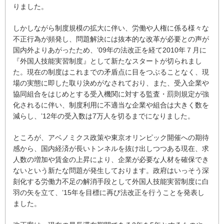
りました。
しかしながら制度規模の拡大に伴い、労働や人権に係る様々な
不正行為が頻発し、問題解決には抜本的な改革が必要との声が
国内外よりあがったため、’09年の法改正を経て2010年７月に
『外国人技能実習制度』として新たなスタートが切られまし
た。現在の制度はこれまでの矛盾点に目をつぶることなく、現
場の実態に即した取り決めがなされており、また、受入企業や
協同組合をはじめとする受入機関に対する監査・罰則規定が強
化されるに伴い、制度利用に不適当な企業や組合は大きく数を
減らし、’12年の受入数は7万人を切るまでになりました。
ところが、アベノミクス政策や東京オリンピック開催への期待
感から、国内経済が長いトンネルを抜け出しつつある現在、求
人数の増加や賃金の上昇により、企業が必要な人材を確保でき
ないという新たな問題が発生しております。政府はいっそう深
刻化する労働力不足の解消手段として外国人技能実習制度に白
羽の矢を立て、’15年を目標に再び法改正を行うことを発表し
ました。