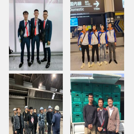
2022年3月14日
日本語検定(JLPT) 2級合格!!
2022年1月25日
コロナ 感染急拡大 Dịch Covid bùng phát lan rộng
2021年11月18日
Tin tức (時事ニュース）COVID-19
2021年11月18日
年末調整について(Về điều chỉnh cuối năm)