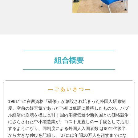
組合概要
― ご あ い さ つ ―
1981年に在留資格「研修」が創設され始まった外国人研修制
度。空前の好景気であった当初は低調に推移したものの、バブ
ル経済の崩壊を機に長引く国内消費低迷や新興国との価格競争
にさらされた中小製造業が、コスト見直しの一手段として活用
するようになり、同制度による外国人入国者数’は90年代後半
から大きな伸びを記録し、’07には年間10万人を超すまでにな