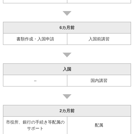
6カ月前
書類作成・入国申請
入国前講習
入国
–
国内講習
2カ月前
市役所、銀行の手続き等配属の
配属
サポート