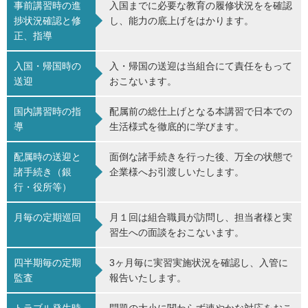
事前講習時の進
入国までに必要な教育の履修状況をを確認
捗状況確認と修
し、能力の底上げをはかります。
正、指導
入国・帰国時の
入・帰国の送迎は当組合にて責任をもって
送迎
おこないます。
国内講習時の指
配属前の総仕上げとなる本講習で日本での
導
生活様式を徹底的に学びます。
配属時の送迎と
面倒な諸手続きを行った後、万全の状態で
諸手続き（銀
企業様へお引渡しいたします。
行・役所等）
月毎の定期巡回
月１回は組合職員が訪問し、担当者様と実
習生への面談をおこないます。
四半期毎の定期
3ヶ月毎に実習実施状況を確認し、入管に
監査
報告いたします。